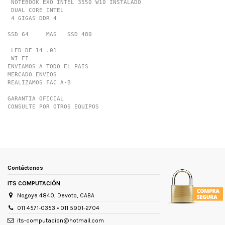
 NOTEBOOK EXO INTEL 3550 W10 INSTALADO

 DUAL CORE INTEL 

 4 GIGAS DDR 4 

SSD 64     MAS   SSD 480 

 LED DE 14 .01

 WI FI

ENVIAMOS A TODO EL PAIS 

MERCADO ENVIOS

REALIZAMOS FAC A-B

GARANTIA OFICIAL 

CONSULTE POR OTROS EQUIPOS
Marca
EXO
Tamaño de la pantalla
14 "
Condición del ítem
Nuevo
Contáctenos
Modelo
SMART E
ITS COMPUTACIÓN
Cantidad de núcleos
2
Nogoya 4840, Devoto, CABA
Frecuencia de actualización de la
1100 Hz
pantalla
011 4571-0353 • 011 5901-2704
its-computacion@hotmail.com
Resolución de la pantalla
led