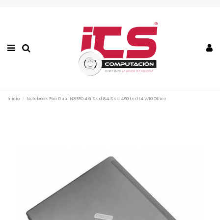
Inicio
Notebook Exo Dual N3550 4 G Ssd 64 Ssd 480 Led 14 W10 Office