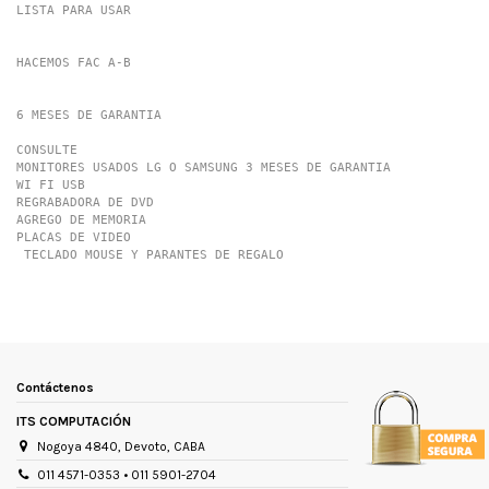
LISTA PARA USAR

HACEMOS FAC A-B

6 MESES DE GARANTIA

CONSULTE

MONITORES USADOS LG O SAMSUNG 3 MESES DE GARANTIA

WI FI USB 

REGRABADORA DE DVD 

AGREGO DE MEMORIA 

PLACAS DE VIDEO 

 TECLADO MOUSE Y PARANTES DE REGALO
Marca
Intel
Tamaño de la pantalla
0 "
Código universal de producto
8107370143527
Contáctenos
Disco duro
240 GB
ITS COMPUTACIÓN
Condición del ítem
Nuevo
Nogoya 4840, Devoto, CABA
Modelo
j1900
011 4571-0353 • 011 5901-2704
Sistema operativo
Windows 10