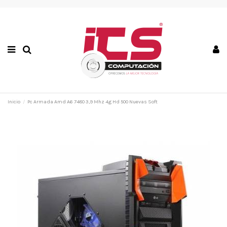
Inicio
Pc Armada Amd A6 7480 3,9 Mhz 4g Hd 500 Nuevas Soft