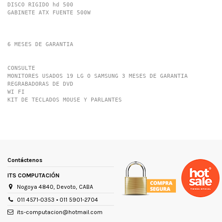
DISCO RIGIDO hd 500

GABINETE ATX FUENTE 500W

6 MESES DE GARANTIA

CONSULTE 

MONITORES USADOS 19 LG O SAMSUNG 3 MESES DE GARANTIA

REGRABADORAS DE DVD 

WI FI 

KIT DE TECLADOS MOUSE Y PARLANTES
Marca
AMD
Tamaño de la pantalla
0 "
Código universal de producto
7798137709110
Contáctenos
Disco duro
500 GB
ITS COMPUTACIÓN
Condición del ítem
Nuevo
Nogoya 4840, Devoto, CABA
Modelo
amd 7480
011 4571-0353 • 011 5901-2704
Sistema operativo
w10
its-computacion@hotmail.com
Procesador
AMD A6