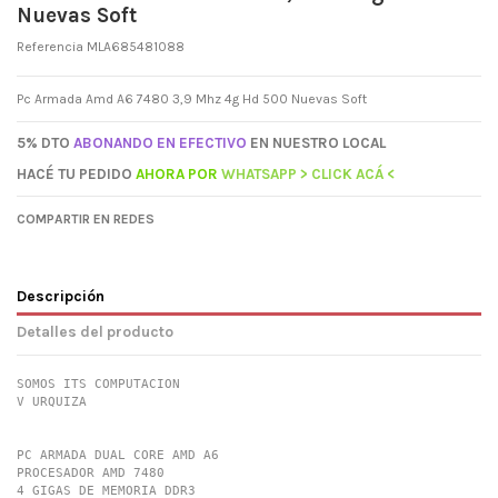
Nuevas Soft
Referencia
MLA685481088
Pc Armada Amd A6 7480 3,9 Mhz 4g Hd 500 Nuevas Soft
5% DTO
ABONANDO EN EFECTIVO
EN NUESTRO LOCAL
HACÉ TU PEDIDO
AHORA
POR
WHATSAPP > CLICK ACÁ <
COMPARTIR EN REDES
Descripción
Detalles del producto
SOMOS ITS COMPUTACION 

V URQUIZA 

PC ARMADA DUAL CORE AMD A6

PROCESADOR AMD 7480 

4 GIGAS DE MEMORIA DDR3 
