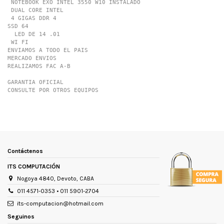
 NOTEBOOK EXO INTEL 3550 W10 INSTALADO

 DUAL CORE INTEL 

 4 GIGAS DDR 4 

SSD 64 

  LED DE 14 .01

 WI FI

ENVIAMOS A TODO EL PAIS 

MERCADO ENVIOS

REALIZAMOS FAC A-B

GARANTIA OFICIAL 

CONSULTE POR OTROS EQUIPOS
Marca
EXO
Tamaño de la pantalla
14 "
Condición del ítem
Nuevo
Contáctenos
Modelo
SMART E
ITS COMPUTACIÓN
Cantidad de núcleos
2
Nogoya 4840, Devoto, CABA
Frecuencia de actualización de la
1100 Hz
pantalla
011 4571-0353 • 011 5901-2704
its-computacion@hotmail.com
Resolución de la pantalla
led
Seguinos
Tipo de pantalla
led